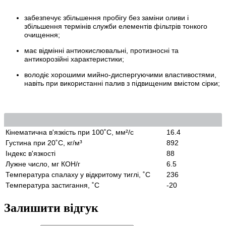
забезпечує збільшення пробігу без заміни оливи і
збільшення термінів служби елементів фільтрів тонкого
очищення;
має відмінні антиокислювальні, протизносні та
антикорозійні характеристики;
володіє хорошими мийно-диспергуючими властивостями,
навіть при використанні палив з підвищеним вмістом сірки;
Кінематична в'язкість при 100˚С, мм²/с
16.4
Густина при 20˚С, кг/м³
892
Індекс в'язкості
88
Лужне число, мг КОН/г
6.5
Температура спалаху у відкритому тиглі, ˚С
236
Температура застигання, ˚С
-20
Залишити відгук