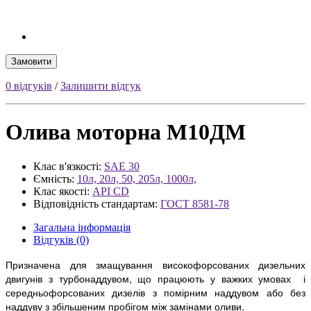
Замовити
0 відгуків
/
Залишити відгук
Олива моторна М10ДМ
Клас в'язкості:
SAE 30
Ємність:
10л, 20л, 50, 205л, 1000л,
Клас якості:
API CD
Відповідність стандартам:
ГОСТ 8581-78
Загальна інформація
Відгуків (0)
Призначена для змащування високофорсованих дизельних
двигунів з турбонаддувом, що працюють у важких умовах і
середньофорсованих дизелів з помірним наддувом або без
наддуву з збільшеним пробігом між замінами оливи.