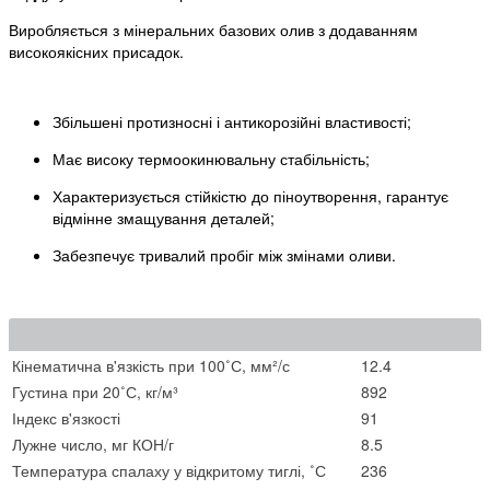
Виробляється з мінеральних базових олив з додаванням
високоякісних присадок.
Збільшені протизносні і антикорозійні властивості;
Має високу термоокинювальну стабільність;
Характеризується стійкістю до піноутворення, гарантує
відмінне змащування деталей;
Забезпечує тривалий пробіг між змінами оливи.
Кінематична в'язкість при 100˚С, мм²/с
12.4
Густина при 20˚С, кг/м³
892
Індекс в'язкості
91
Лужне число, мг КОН/г
8.5
Температура спалаху у відкритому тиглі, ˚С
236