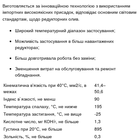
Виготовляється за інноваційною технологією з використанням
імпортних високоякісних присадок, відповідає основним світовим
стандартам, щодо редукторних олив.
Широкий температурний діапазон застосування;
Можливість застосування в більш навантажених
редукторах;
Більш довготривала робота без заміни;
Зменшення витрат на обслуговування та ремонт
обладнання.
Кінематична в'язкість при 40°С, мм2/с, в
41,4–
межах
50,6
Індекс в`язкості, не менш
90
Температура спалаху, °С, не нижче
195
Температура застигання, °С, не вище
-25
Кислотне число, мг КОН/г, не більше
1,3
Густина при 20°С, не більше
895
Зольність, %, не більше
0,3