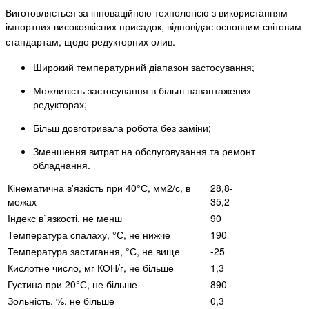
Виготовляється за інноваційною технологією з використанням
імпортних високоякісних присадок, відповідає основним світовим
стандартам, щодо редукторних олив.
Широкий температурний діапазон застосування;
Можливість застосування в більш навантажених
редукторах;
Більш довготривала робота без заміни;
Зменшення витрат на обслуговування та ремонт
обладнання.
Кінематична в'язкість при 40°С, мм2/с, в
28,8-
межах
35,2
Індекс в`язкості, не менш
90
Температура спалаху, °С, не нижче
190
Температура застигання, °С, не вище
-25
Кислотне число, мг КОН/г, не більше
1,3
Густина при 20°С, не більше
890
Зольність, %, не більше
0,3