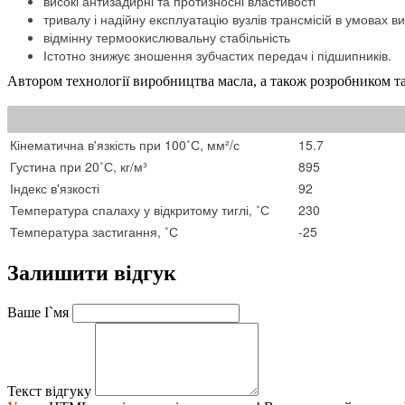
високі антизадирні та протизносні властивості
тривалу і надійну експлуатацію вузлів трансмісій в умовах 
відмінну термоокислювальну стабільність
Істотно знижує зношення зубчастих передач і підшипників.
Автором технології виробництва масла, а також розробнико
Кінематична в'язкість при 100˚С, мм²/с
15.7
Густина при 20˚С, кг/м³
895
Індекс в'язкості
92
Температура спалаху у відкритому тиглі, ˚С
230
Температура застигання, ˚С
-25
Залишити відгук
Ваше І`мя
Текст відгуку