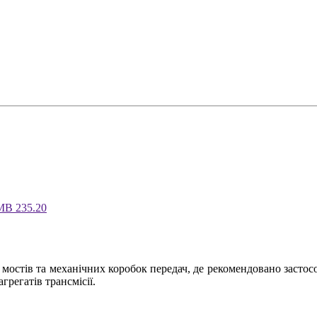
МВ 235.20
 мостів та механічних коробок передач, де рекомендовано засто
регатів трансмісії.