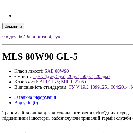
Замовити
0 відгуків
/
Залишити відгук
MLS 80W90 GL-5
Клас в'язкості:
SAE 80W90
Ємність:
1дм³, 4дм³, 5дм³, 20дм³, 50дм³, 205дм³
Клас якості:
API GL-5; MIL L 2105 C
Відповідність стандартам:
ТУ У 19.2-13991251-004:2014; 
Загальна інформація
Відгуків (0)
Трансмісійна олива для високонавантажених гіпоїдних передач
підшипники і шестерні, забезпечуючи тривалий термін служби аг