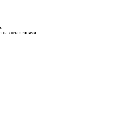
в.
ми навантаженнями.