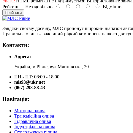
Увага:
HTML розмітка не підтримується! Використовуйте звича
Рейтинг
Незадовільно
Відмінно
Прийняти
Завдяки своєму досвіду, МЛС пропонує широкий діапазон автом
Правильна олива – важливий рідкий компонент вашого двигуна
Контакти:
Адреса:
Україна, м.Рівне, вул.Млинівська, 20
ПН - ПТ: 08:00 - 18:00
mls93@ukr.net
(067) 298-88-43
Навігація:
Моторна олива
Трансмісійна олива
Гідравлічна олива
Індустріальна олива
Охолоджуюча рідина