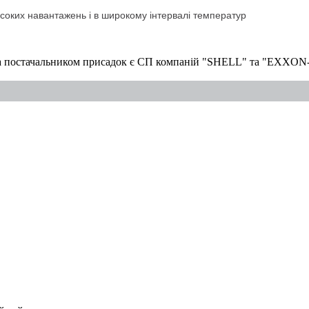
високих навантажень і в широкому інтервалі температур
м та постачальником присадок є СП компаній "SHELL" та "EXX