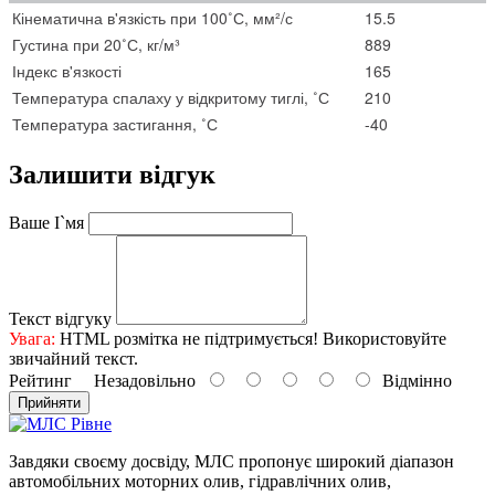
Кінематична в'язкість при 100˚С, мм²/с
15.5
Густина при 20˚С, кг/м³
889
Індекс в'язкості
165
Температура спалаху у відкритому тиглі, ˚С
210
Температура застигання, ˚С
-40
Залишити відгук
Ваше І`мя
Текст відгуку
Увага:
HTML розмітка не підтримується! Використовуйте
звичайний текст.
Рейтинг
Незадовільно
Відмінно
Прийняти
Завдяки своєму досвіду, МЛС пропонує широкий діапазон
автомобільних моторних олив, гідравлічних олив,