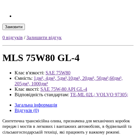
Замовити
0 відгуків
/
Залишити відгук
MLS 75W80 GL-4
Клас в'язкості:
SAE 75W80
Ємність:
1дм³, 4дм³, 5дм³,10дм³, 20дм³, 50дм³,60дм³,
205дм³, 1000дм³
Клас якості:
SAE 75W-80 API GL-4
Відповідність стандартам:
TE-ML 02L; VOLVO 97305;
Загальна інформація
Відгуків (0)
Cинтетична трансмісійна олива, призначена для механічних коробок
передач і мостів в легкових і вантажних автомобілях, в будівельній та
сільськогосподарській техніці, які працюють у важкому режимі.