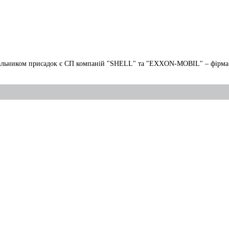
тачальником присадок є СП компаній "SHELL" та "EXXON-MOBIL" – фірм