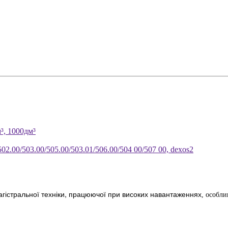
м³, 1000дм³
02.00/503.00/505.00/503.01/506.00/504 00/507 00, dexos2
гістральної техніки, працюючої при високих навантаженнях
, особли