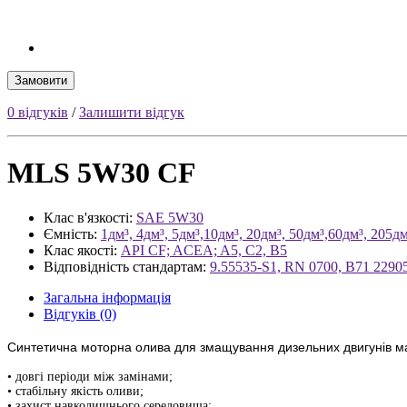
Замовити
0 відгуків
/
Залишити відгук
MLS 5W30 CF
Клас в'язкості:
SAE 5W30
Ємність:
1дм³, 4дм³, 5дм³,10дм³, 20дм³, 50дм³,60дм³, 205д
Клас якості:
API CF; ACEA; A5, C2, B5
Відповідність стандартам:
9.55535-S1, RN 0700, B71 22905
Загальна інформація
Відгуків (0)
Синтетична моторна олива для змащування дизельних двигунів ма
• довгі періоди між замінами;
• стабільну якість оливи;
• захист навколишнього середовища;