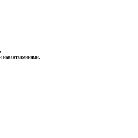
в.
ми навантаженнями.