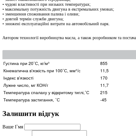
• чудові властивості при низьких температурах;
• максимальну потужність двигуна в екстремальних умовах;
• зменшення споживання палива і оливи;
• довгий термін служби двигуна;
• знижені експлуатаційні витрати на автомобільний парк.
Автором технології виробництва масла, а також розробником та пос
Густина при 20˚С, кг/м³
855
Кінематична в'язкість при 100˚С, мм²/с
11,5
Індекс в'язкості
170
Лужне число, мг КОН/г
11,7
Температура спалаху у відкритому тиглі,˚С
215
Температура застигання, ˚С
-45
Залишити відгук
Ваше І`мя