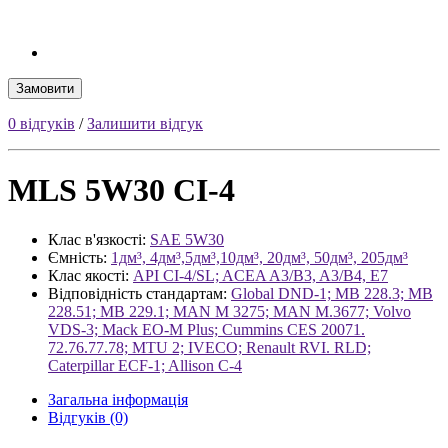
Замовити
0 відгуків
/
Залишити відгук
MLS 5W30 CI-4
Клас в'язкості:
SAE 5W30
Ємність:
1дм³, 4дм³,5дм³,10дм³, 20дм³, 50дм³, 205дм³
Клас якості:
API CI-4/SL; ACEA A3/B3, A3/B4, E7
Відповідність стандартам:
Global DND-1; MB 228.3; MB
228.51; MB 229.1; MAN M 3275; MAN M.3677; Volvo
VDS-3; Mack EO-M Plus; Cummins CES 20071.
72.76.77.78; MTU 2; IVECO; Renault RVI. RLD;
Caterpillar ECF-1; Allison C-4
Загальна інформація
Відгуків (0)