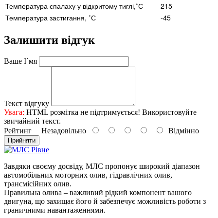
Температура спалаху у відкритому тиглі,˚С
215
Температура застигання, ˚С
-45
Залишити відгук
Ваше І`мя
Текст відгуку
Увага:
HTML розмітка не підтримується! Використовуйте
звичайний текст.
Рейтинг
Незадовільно
Відмінно
Прийняти
Завдяки своєму досвіду, МЛС пропонує широкий діапазон
автомобільних моторних олив, гідравлічних олив,
трансмісійних олив.
Правильна олива – важливий рідкий компонент вашого
двигуна, що захищає його й забезпечує можливість роботи з
граничними навантаженнями.