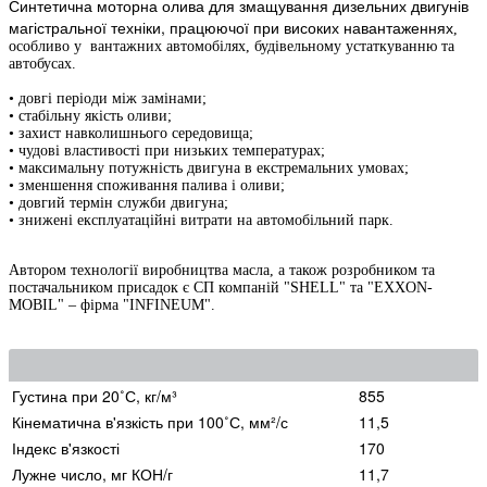
Синтетична моторна олива для змащування дизельних двигунів
магістральної техніки, працюючої при високих навантаженнях
,
особливо у вантажних автомобілях, будівельному устаткуванню та
автобусах.
• довгі періоди між замінами;
• стабільну якість оливи;
• захист навколишнього середовища;
• чудові властивості при низьких температурах;
• максимальну потужність двигуна в екстремальних умовах;
• зменшення споживання палива і оливи;
• довгий термін служби двигуна;
• знижені експлуатаційні витрати на автомобільний парк.
Автором технології виробництва масла, а також розробником та
постачальником присадок є СП компаній "SHELL" та "EXXON-
MOBIL" – фірма "INFINEUM".
Густина при 20˚С, кг/м³
855
Кінематична в'язкість при 100˚С, мм²/с
11,5
Індекс в'язкості
170
Лужне число, мг КОН/г
11,7